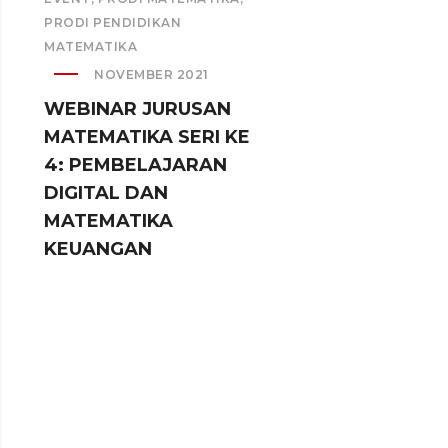
PRODI PENDIDIKAN
MATEMATIKA
NOVEMBER 2021
WEBINAR JURUSAN
MATEMATIKA SERI KE
4: PEMBELAJARAN
EVENT
,
PRODI M
DIGITAL DAN
PRODI PENDIDI
MATEMATIKA
MATEMATIKA
KEUANGAN
OCTOBER
WEBINAR SE
2 DI JURUS
MATEMATIK
SEMANGAT
PEMUDA MA
GURU YANG 