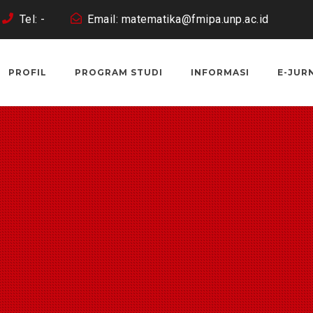
Tel: -
Email: matematika@fmipa.unp.ac.id
PROFIL
PROGRAM STUDI
INFORMASI
E-JUR