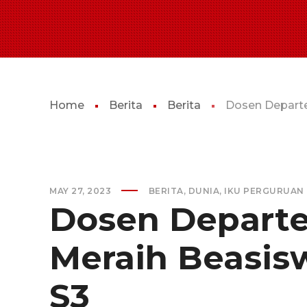
Home
Berita
Berita
Dosen Depart
MAY 27, 2023
BERITA
,
DUNIA
,
IKU PERGURUAN 
Dosen Depart
Meraih Beasis
S3