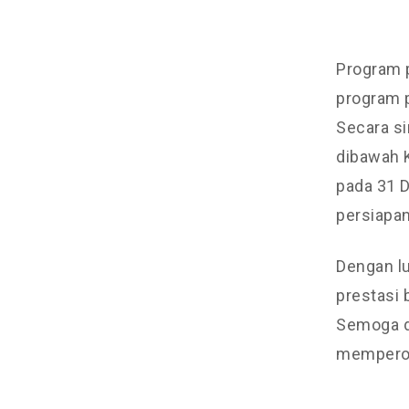
Program 
program p
Secara si
dibawah 
pada 31 
persiapan
Dengan l
prestasi 
Semoga di
memperole