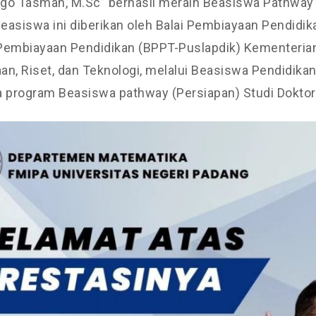
dgo Tasman, M.Sc” berhasil meraih Beasiswa Pathway
easiswa ini diberikan oleh Balai Pembiayaan Pendidik
Pembiayaan Pendidikan (BPPT-Puslapdik) Kementerian
n, Riset, dan Teknologi, melalui Beasiswa Pendidikan
program Beasiswa pathway (Persiapan) Studi Doktora