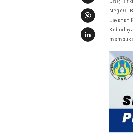
UNP, “Fri
Negeri. B
Layanan 
Kebudayaa
membuka 