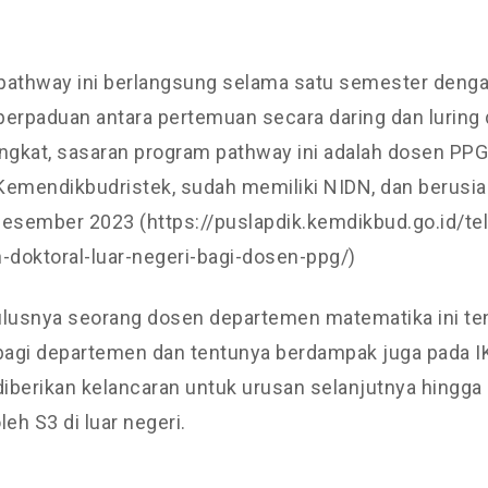
pathway ini berlangsung selama satu semester deng
erpaduan antara pertemuan secara daring dan luring d
ngkat, sasaran program pathway ini adalah dosen PPG
Kemendikbudristek, sudah memiliki NIDN, dan berusi
Desember 2023 (https://puslapdik.kemdikbud.go.id/te
-doktoral-luar-negeri-bagi-dosen-ppg/)
ulusnya seorang dosen departemen matematika ini 
bagi departemen dan tentunya berdampak juga pada IK
berikan kelancaran untuk urusan selanjutnya hingga 
h S3 di luar negeri.